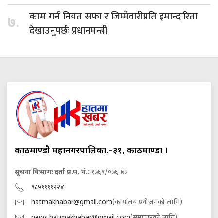
नियत सफा र जिम्मेवारीप्रति इमान्दारिता
काम गर्न
७.
देखाउनुपर्छः प्रधानमन्त्री
काठमाण्डौ महानगरपालिका.–३१, काठमाण्डौं ।
सूचना विभागः दर्ता प्र.प. नं.:
१७६९/०७६-७७
९८५११११२२४
hatmakhabar@gmail.com
(कार्यालय प्रयोजनको लागि)
news.hatmakhabar@gmail.com
(समाचारको लागि)