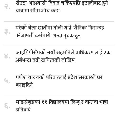
विवाद चर्किएपछि इटालीबाट हुने
सेउटा आप्रवासी
२.
यात्रामा सीमा जाँच कडा
छातीमा गोली थाप्ने 'सैनिक' निःसन्देह
परेको बेला
३.
'निजामती कर्मचारी' भन्दा पृथक हुन्
सहमतिले प्राधिकरणलाई एक
आइपिपीसँगको नयाँ
४.
अर्बभन्दा बढी दायित्वको जोखिम
परिवारलाई प्रदेश सरकारले घर
गणेश यादवको
५.
बनाइदिने
विद्यालयमा लिम्बू र वान्तवा भाषा
माङसेबुङका ११
६.
अनिवार्य