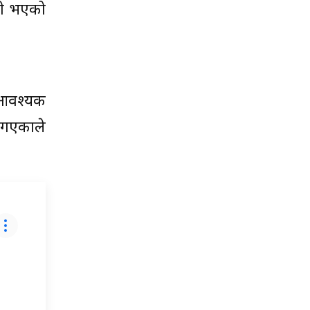
री भएको
 आवश्यक
ै गएकाले