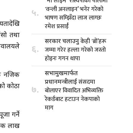
रास्वपाको पालामा
'नो लाइन’
'वन्ली अनलाइन’ भनेर गरेको
५.
भाषण सम्झिँदा लाज लाग्छः
 यतादेखि
रमेश प्रसाईँ
उँसो तथा
केही 'ब्रो’हरू
सरकार चलाउनु
चिवालयले
६.
जम्मा गरेर हल्ला गरेको जस्तो
होइनः गगन थापा
सभामुखमार्फत
चोक नजिक
संसदमा
प्रधानमन्त्रीलाई
ाको कोठा
७.
बोलाएर विवादित अभिव्यक्ति
रेकर्डबाट हटाउन नेकपाको
माग
ा गर्ने
 एक लाख