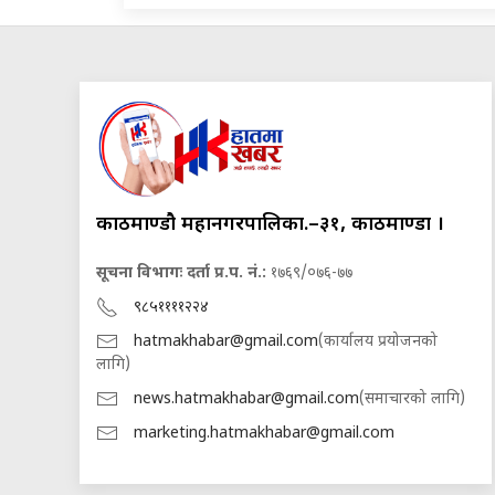
काठमाण्डौ महानगरपालिका.–३१, काठमाण्डौं ।
सूचना विभागः दर्ता प्र.प. नं.:
१७६९/०७६-७७
९८५११११२२४
hatmakhabar@gmail.com
(कार्यालय प्रयोजनको
लागि)
news.hatmakhabar@gmail.com
(समाचारको लागि)
marketing.hatmakhabar@gmail.com