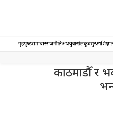
गृहपृष्‍ठ
समाचार
राजनीति
अर्थ
युवा
खेलकुद
सुरक्षा
शिक्षा
ल
काठमाडौँ र भ
भन