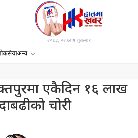
२०८३, २२ श्रावण शुक्रबार
ोकसेवा
अन्य
क्तपुरमा एकैदिन १६ लाख
्दाबढीको चोरी