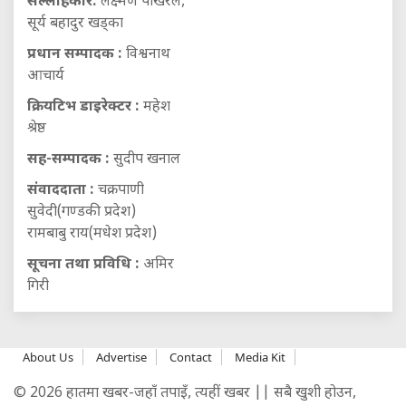
सल्लाहकार:
लक्ष्मण पोखरेल,
सूर्य बहादुर खड्का
प्रधान सम्पादक :
विश्वनाथ
आचार्य
क्रियटिभ डाइरेक्टर :
महेश
श्रेष्ठ
सह-सम्पादक :
सुदीप खनाल
संवाददाता :
चक्रपाणी
सुवेदी(गण्डकी प्रदेश)
रामबाबु राय(मधेश प्रदेश)
सूचना तथा प्रविधि :
अमिर
गिरी
About Us
Advertise
Contact
Media Kit
© 2026 हातमा खबर-जहाँ तपाइँ, त्यहीं खबर || सबै खुशी होउन,