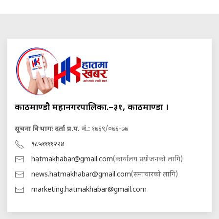
काठमाण्डौ महानगरपालिका.–३१, काठमाण्डौं ।
सूचना विभागः दर्ता प्र.प. नं.:
१७६९/०७६-७७
९८५११११२२४
hatmakhabar@gmail.com
(कार्यालय प्रयोजनको लागि)
news.hatmakhabar@gmail.com
(समाचारको लागि)
marketing.hatmakhabar@gmail.com