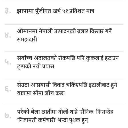
३.
खर्च ५१ प्रतिशत मात्र
झापामा पुँजीगत
उत्पादनको बजार विस्तार गर्ने
ओमानमा नेपाली
४.
समझदारी
रोकपछि पनि कुकलाई हटाउन
सर्वोच्च अदालतको
५.
ट्रम्पको नयाँ प्रयास
विवाद चर्किएपछि इटालीबाट हुने
सेउटा आप्रवासी
६.
यात्रामा सीमा जाँच कडा
छातीमा गोली थाप्ने 'सैनिक' निःसन्देह
परेको बेला
७.
'निजामती कर्मचारी' भन्दा पृथक हुन्