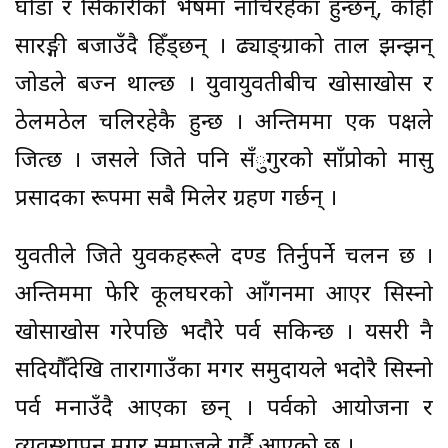
घोडा र सिकारीको भेषमा नाचिरहेका हुन्छन्, कोही
सारङ्गी बजाउँदै हिँड्छन् । ढ्याङ्ग्राको ताल झन्झन्
जोडले बज्न थाल्छ । युवायुवतीबीच खोसाखोस र
ठेलमठेल चलिरहेकै हुन्छ । अन्तिममा एक पक्षले
जित्छ । जसले जिते पनि सँुगुरको साँप्रोको मासु
प्रसादका रूपमा सबै मिलेर ग्रहण गर्छन् ।
युवतीले जिते युवकहरूले दण्ड तिर्नुपर्ने चलन छ ।
अन्तिममा फेरि कूलघरको आँगनमा आएर सिस्नो
खोसाखोस गरेपछि भदौरे पर्व सकिन्छ । यसरी नै
सदियौँदेखि तारागाउँका मगर समुदायले भदोरै सिस्नो
पर्व मनाउँदै आएका छन् । पर्वको आयोजना र
व्यवस्थापन मगर समाजले गर्दै आएको छ ।