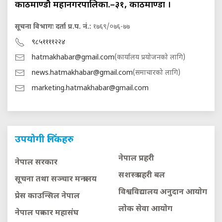
काठमाण्डौ महानगरपालिका.–३१, काठमाण्डौं ।
सूचना विभागः दर्ता प्र.प. नं.:
१७६९/०७६-७७
९८५११११२२४
hatmakhabar@gmail.com
(कार्यालय प्रयोजनको लागि)
news.hatmakhabar@gmail.com
(समाचारको लागि)
marketing.hatmakhabar@gmail.com
उपयोगी लिंकहरु
नेपाल प्रहरी
नेपाल सरकार
सशस्त्र प्रहरी बल
सूचना तथा सञ्चार मन्त्रालय
विश्वविद्यालय अनुदान आयाेग
प्रेस काउन्सिल नेपाल
लाेक सेवा आयाेग
नेपाल पत्रकार महासंघ