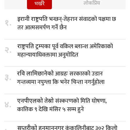
लोकप्रिय
भर्खरै
भन्छन्-तेहरान संवादको पक्षमा छ
इरानी राष्ट्रपति
१.
तर आत्मसमर्पण गर्ने छैन
पूर्व वकिल ब्लान्श अमेरिकाको
राष्ट्रपति ट्रम्पका
२.
महान्यायाधिवक्तामा अनुमोदित
आग्रहः सरकारको उडान
रवि लामिछानेको
३.
गन्तव्यमा नपुग्ला कि भनेर चिन्ता नगर्नुहोला
संस्करणको मिति घोषणा,
एनपीएलको तेस्रो
४.
कात्तिक ९ देखि मंसिर ५ सम्म हुने
कंकालिनीबाट ३०२ किलो
सप्तरीको हनुमाननगर