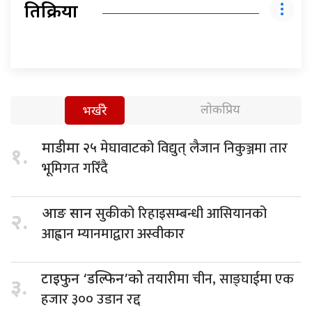
प्रतिक्रिया
लोकप्रिय
भर्खरै
मेघावाटको विद्युत् लैजान निकुञ्जमा तार
माडीमा २५
१.
भूमिगत गरिँदै
सुकीको रिहाइसम्बन्धी आसियानको
आङ सान
२.
आह्वान म्यानमाद्वारा अस्वीकार
तयारीमा चीन, साङ्घाईमा एक
टाइफुन ‘डल्फिन’को
३.
हजार ३०० उडान रद्द