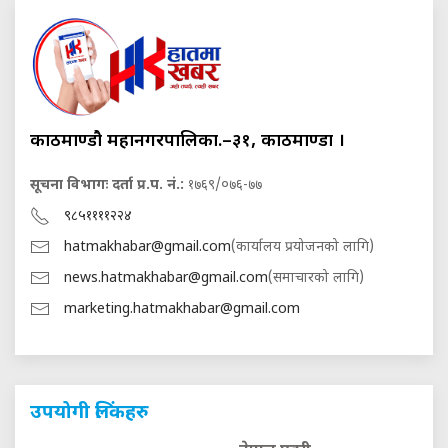
काठमाण्डौ महानगरपालिका.–३१, काठमाण्डौं ।
सूचना विभागः दर्ता प्र.प. नं.:
१७६९/०७६-७७
९८५११११२२४
hatmakhabar@gmail.com
(कार्यालय प्रयोजनको लागि)
news.hatmakhabar@gmail.com
(समाचारको लागि)
marketing.hatmakhabar@gmail.com
उपयोगी लिंकहरु