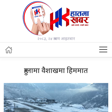
२०८३, २४ श्रावण आइतबार
हुम्लामा वैशाखमा हिममात