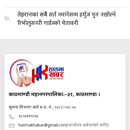
सर्त नमानेसम्म हर्मुज पुनः नखोल्ने
तेहरानका सबै
७.
रिभोलुसनरी गार्डस्को चेतावनी
काठमाण्डौ महानगरपालिका.–३१, काठमाण्डौं ।
सूचना विभागः दर्ता प्र.प. नं.:
१७६९/०७६-७७
९८५११११२२४
hatmakhabar@gmail.com
(कार्यालय प्रयोजनको लागि)