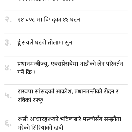
२.
विपद्का ४१ घटना
२४ घण्टामा
३.
घट्यो तोलामा सुन
दुई सयले
गाडीको लेन परिवर्तन
प्रधानमन्त्रीज्यू, एक्सप्रेसवेमा
४.
गर्ने कि ?
आक्रोश, प्रधानमन्त्रीको रोदन र
रास्वपा सांसदको
५.
रविको रफ्फू
भविष्यबारे मस्कोसँग सम्झौता
रूसी आधारहरूको
६.
गरेको सिरियाको दाबी