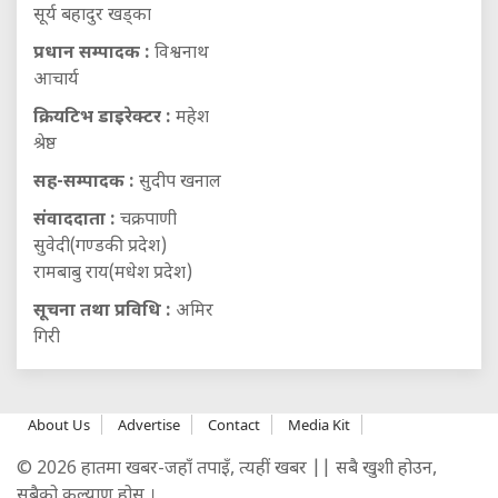
सूर्य बहादुर खड्का
प्रधान सम्पादक :
विश्वनाथ
आचार्य
क्रियटिभ डाइरेक्टर :
महेश
श्रेष्ठ
सह-सम्पादक :
सुदीप खनाल
संवाददाता :
चक्रपाणी
सुवेदी(गण्डकी प्रदेश)
रामबाबु राय(मधेश प्रदेश)
सूचना तथा प्रविधि :
अमिर
गिरी
About Us
Advertise
Contact
Media Kit
© 2026 हातमा खबर-जहाँ तपाइँ, त्यहीं खबर || सबै खुशी होउन,
सबैको कल्याण होस् ।