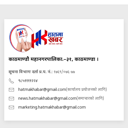
काठमाण्डौ महानगरपालिका.–३१, काठमाण्डौं ।
सूचना विभागः दर्ता प्र.प. नं.:
१७६९/०७६-७७
९८५११११२२४
hatmakhabar@gmail.com
(कार्यालय प्रयोजनको लागि)
news.hatmakhabar@gmail.com
(समाचारको लागि)
marketing.hatmakhabar@gmail.com