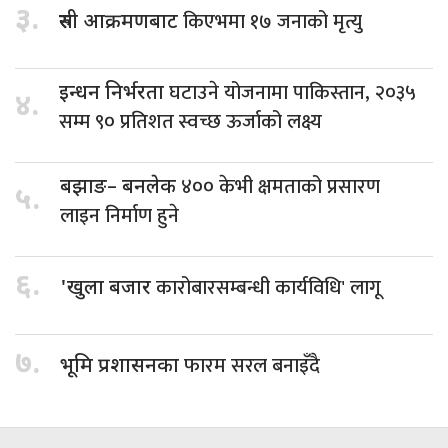
३.
किएभमा १७ जनाको मृत्यु
रुसी आक्रमणबाट
घटाउने योजनामा पाकिस्तान, २०३५
इन्धन निर्भरता
४.
सम्म ९० प्रतिशत स्वच्छ ऊर्जाको लक्ष्य
४०० केभी क्षमताको प्रसारण
बझाङ– बनलेक
५.
लाइन निर्माण हुने
६.
कारोबारसम्बन्धी कार्यविधि' लागू
'खुला बजार
७.
फारम सरल बनाइँदै
भूमि प्रशासनका