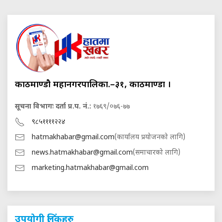
काठमाण्डौ महानगरपालिका.–३१, काठमाण्डौं ।
सूचना विभागः दर्ता प्र.प. नं.:
१७६९/०७६-७७
९८५११११२२४
hatmakhabar@gmail.com
(कार्यालय प्रयोजनको लागि)
news.hatmakhabar@gmail.com
(समाचारको लागि)
marketing.hatmakhabar@gmail.com
उपयोगी लिंकहरु