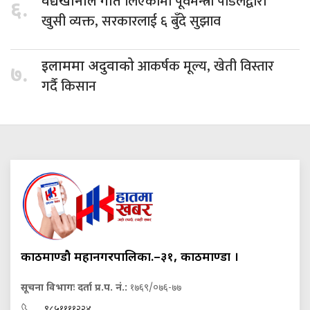
लिएकोमा पूर्वमन्त्री पौडेलद्वारा
वैद्यखानाले गति
६.
खुसी व्यक्त, सरकारलाई ६ बुँदे सुझाव
आकर्षक मूल्य, खेती विस्तार
इलाममा अदुवाको
७.
गर्दै किसान
काठमाण्डौ महानगरपालिका.–३१, काठमाण्डौं ।
सूचना विभागः दर्ता प्र.प. नं.:
१७६९/०७६-७७
९८५११११२२४