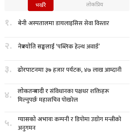
लोकप्रिय
भर्खरै
१.
डायलाइसिस सेवा विस्तार
बेनी अस्पतालमा
२.
‘पब्लिक हेल्थ अवार्ड’
नेत्रज्योति सङ्घलाई
३.
हजार पर्यटक, ४७ लाख आम्दानी
ढोरपाटनमा ३७
संविधानका पक्षधर शक्तिहरू
लोकतन्त्रवादी र
४.
मिल्नुपर्छः महासचिव पोखरेल
कम्पनी र डिपोमा उद्योग मन्त्रीको
ग्यासको अभावः
५.
अनुगमन