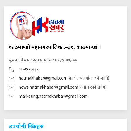
काठमाण्डौ महानगरपालिका.–३१, काठमाण्डौं ।
सूचना विभागः दर्ता प्र.प. नं.:
१७६९/०७६-७७
९८५११११२२४
hatmakhabar@gmail.com
(कार्यालय प्रयोजनको लागि)
news.hatmakhabar@gmail.com
(समाचारको लागि)
marketing.hatmakhabar@gmail.com
उपयोगी लिंकहरु