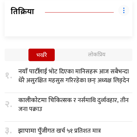
प्रतिक्रिया
लोकप्रिय
भर्खरै
भोट दिएका मानिसहरू आज सबैभन्दा
नयाँ पार्टीलाई
१.
धेरै असुरक्षित महसुस गरिरहेका छन्ः अध्यक्ष लिङ्देन
र नर्समाथि दुर्व्यवहार, तीन
कालीकोटमा चिकित्सक
२.
जना पक्राउ
३.
खर्च ५१ प्रतिशत मात्र
झापामा पुँजीगत