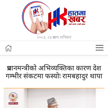
२०८३, २३ श्रावण शनिबार
प्रधानमन्त्रीको अभिव्यक्तिका कारण देश
गम्भीर संकटमा फस्योः रामबहादुर थापा