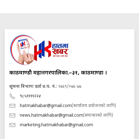
काठमाण्डौ महानगरपालिका.–३१, काठमाण्डौं ।
सूचना विभागः दर्ता प्र.प. नं.:
१७६९/०७६-७७
९८५११११२२४
hatmakhabar@gmail.com
(कार्यालय प्रयोजनको लागि)
news.hatmakhabar@gmail.com
(समाचारको लागि)
marketing.hatmakhabar@gmail.com