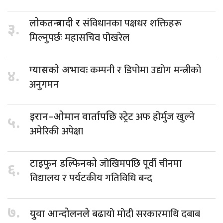
संविधानका पक्षधर शक्तिहरू
लोकतन्त्रवादी र
३.
मिल्नुपर्छः महासचिव पोखरेल
कम्पनी र डिपोमा उद्योग मन्त्रीको
ग्यासको अभावः
४.
अनुगमन
स्ट्रेट अफ होर्मुज खुल्ने
इरान–ओमान वार्तापछि
५.
अमेरिकी अपेक्षा
जोखिमपछि पूर्वी चीनमा
टाइफुन डल्फिनको
६.
विद्यालय र पर्यटकीय गतिविधि बन्द
७.
बढायो मोदी सरकारमाथि दबाब
युवा आन्दोलनले