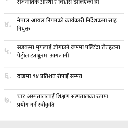
राजनीतिक आस्था र विश्वास ढालिएको हो
निगमको कार्यकारी निर्देशकमा साह
नेपाल आयल
४.
नियुक्त
जोगाउने क्रममा पल्टिँदा रौतहटमा
सडकमा मृगलाई
५.
पेट्रोल ट्याङ्करमा आगलागी
६.
प्रतिशत रोपाइँ सम्पन्न
दाङमा ९४
शिक्षण अस्पतालका रुपमा
चार अस्पताललाई
७.
प्रयोग गर्न स्वीकृति