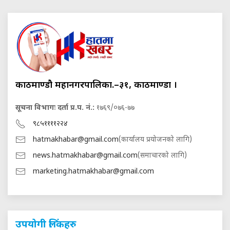
काठमाण्डौ महानगरपालिका.–३१, काठमाण्डौं ।
सूचना विभागः दर्ता प्र.प. नं.:
१७६९/०७६-७७
९८५११११२२४
hatmakhabar@gmail.com
(कार्यालय प्रयोजनको लागि)
news.hatmakhabar@gmail.com
(समाचारको लागि)
marketing.hatmakhabar@gmail.com
उपयोगी लिंकहरु