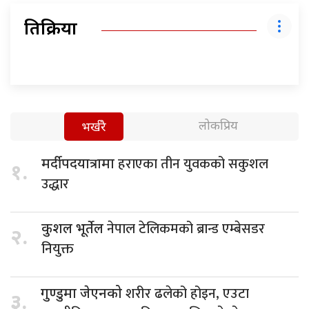
प्रतिक्रिया
लोकप्रिय
भर्खरै
हराएका तीन युवकको सकुशल
मर्दी पदयात्रामा
१.
उद्धार
नेपाल टेलिकमको ब्रान्ड एम्बेसडर
कुशल भूर्तेल
२.
नियुक्त
शरीर ढलेको होइन, एउटा
गुण्डुमा जेएनको
३.