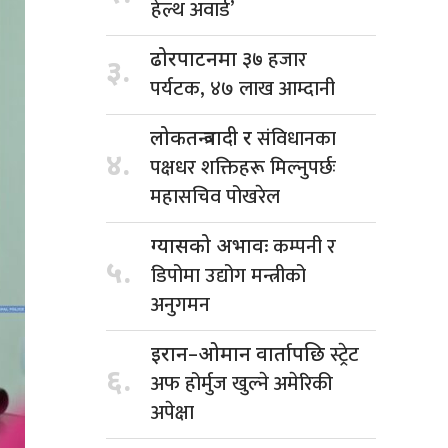
हेल्थ अवार्ड’
हजार
ढोरपाटनमा ३७
३.
पर्यटक, ४७ लाख आम्दानी
संविधानका
लोकतन्त्रवादी र
४.
पक्षधर शक्तिहरू मिल्नुपर्छः
महासचिव पोखरेल
कम्पनी र
ग्यासको अभावः
५.
डिपोमा उद्योग मन्त्रीको
अनुगमन
स्ट्रेट
इरान–ओमान वार्तापछि
६.
अफ होर्मुज खुल्ने अमेरिकी
अपेक्षा