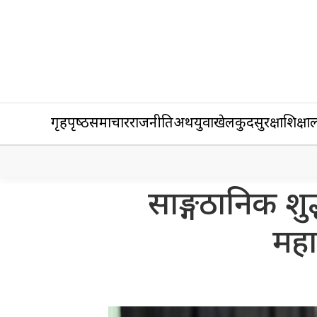
गृहपृष्‍ठ
समाचार
राजनीति
अर्थ
युवा
खेलकुद
सुरक्षा
शिक्षा
ल
साङ्गठानिक शु
महा