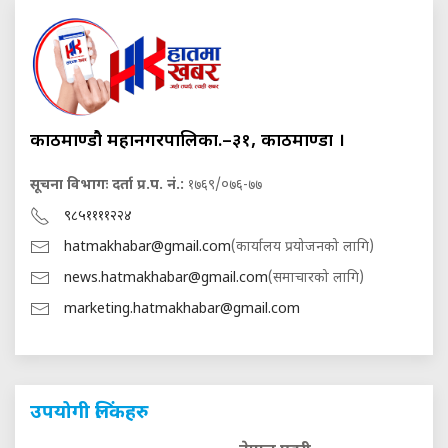
काठमाण्डौ महानगरपालिका.–३१, काठमाण्डौं ।
सूचना विभागः दर्ता प्र.प. नं.:
१७६९/०७६-७७
९८५११११२२४
hatmakhabar@gmail.com
(कार्यालय प्रयोजनको लागि)
news.hatmakhabar@gmail.com
(समाचारको लागि)
marketing.hatmakhabar@gmail.com
उपयोगी लिंकहरु