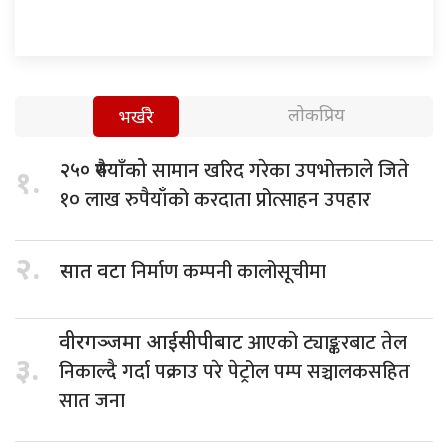
लोकप्रिय
भर्खरै
सामान खरिद गरेका उपभोक्ताले जिते
२५० रुपैयाँको
१.
१० लाख रुपैयाँको करदाता प्रोत्साहन उपहार
२.
निर्माण कम्पनी कालोसूचीमा
सात वटा
आएको ट्याङ्करबाट तेल
वीरगञ्जमा आईसीपीबाट
३.
निकाल्दै गर्दा पक्राउ परे पेट्रोल पम्प सञ्चालकसहित
सात जना