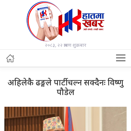
२०८३, २२ श्रावण शुक्रबार
अहिलेकै ढङ्गले पार्टी चल्न सक्दैनः विष्णु
पौडेल