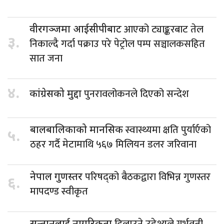
आएको ट्याङ्करबाट तेल
वीरगञ्जमा आईसीपीबाट
३.
निकाल्दै गर्दा पक्राउ परे पेट्रोल पम्प सञ्चालकसहित
सात जना
४.
पुनरावलोकनले दिएको सन्देश
कांग्रेसको मुद्दा
स्वास्थ्यमा क्षति पुर्यार्एको
बालबालिकाको मानसिक
५.
ठहर गर्दै मेटामाथि ५६७ मिलियन डलर जरिवाना
परिषद्को बैठकद्वारा विभिन्न गुणस्तर
नेपाल गुणस्तर
६.
मापदण्ड स्वीकृत
दिलाउने उद्देश्यले गर्भवती