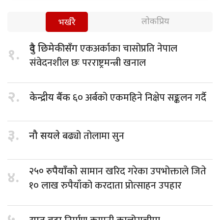
लोकप्रिय
भर्खरै
एकअर्काका चासोप्रति नेपाल
दुवै छिमेकीसँग
१.
संवेदनशील छः परराष्ट्रमन्त्री खनाल
२.
६० अर्बको एकमहिने निक्षेप सङ्कलन गर्दै
केन्द्रीय बैंक
३.
बढ्यो तोलामा सुन
नौ सयले
सामान खरिद गरेका उपभोक्ताले जिते
२५० रुपैयाँको
४.
१० लाख रुपैयाँको करदाता प्रोत्साहन उपहार