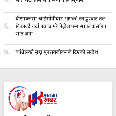
५.
निर्माण कम्पनी कालोसूचीमा
सात वटा
आएको ट्याङ्करबाट तेल
वीरगञ्जमा आईसीपीबाट
६.
निकाल्दै गर्दा पक्राउ परे पेट्रोल पम्प सञ्चालकसहित
सात जना
७.
पुनरावलोकनले दिएको सन्देश
कांग्रेसको मुद्दा