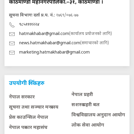
काठमाण्डौ महानगरपालिका.–३१, काठमाण्डौं ।
सूचना विभागः दर्ता प्र.प. नं.:
१७६९/०७६-७७
९८५११११२२४
hatmakhabar@gmail.com
(कार्यालय प्रयोजनको लागि)
news.hatmakhabar@gmail.com
(समाचारको लागि)
marketing.hatmakhabar@gmail.com
उपयोगी लिंकहरु
नेपाल प्रहरी
नेपाल सरकार
सशस्त्र प्रहरी बल
सूचना तथा सञ्चार मन्त्रालय
विश्वविद्यालय अनुदान आयाेग
प्रेस काउन्सिल नेपाल
लाेक सेवा आयाेग
नेपाल पत्रकार महासंघ