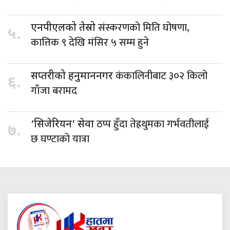
संस्करणको मिति घोषणा,
एनपीएलको तेस्रो
५.
कात्तिक ९ देखि मंसिर ५ सम्म हुने
कंकालिनीबाट ३०२ किलो
सप्तरीको हनुमाननगर
६.
गाँजा बरामद
ठप्प हुँदा तेह्रथुमका गर्भवतीलाई
‘सिजेरियन’ सेवा
७.
छ घण्टाको यात्रा