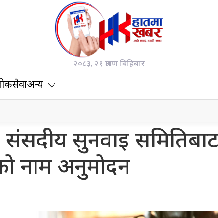
२०८३, २१ श्रावण बिहिबार
ोकसेवा
अन्य
मा संसदीय सुनवाइ समितिबा
ाको नाम अनुमोदन