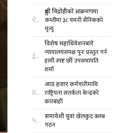
आक्रमणमा
हुथी विद्रोहीको
२.
कम्तीमा ३८ यमनी सैनिकको
मृत्यु
विशेष महाधिवेशनबारे
न्यायालयसमक्ष पुनः प्रस्तुत गर्न
३.
हामी स्पष्ट छौँः उपसभापति
शर्मा
कर्मचारीमाथि
आठ हजार
४.
राष्ट्रियता सतर्कता केन्द्रको
कारबाही
खेलकुद क्लब
समावेशी युवा
५.
गठन