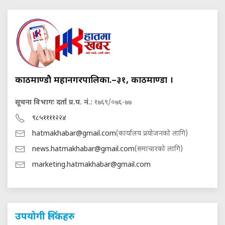
काठमाण्डौ महानगरपालिका.–३१, काठमाण्डौं ।
सूचना विभागः दर्ता प्र.प. नं.:
१७६९/०७६-७७
९८५११११२२४
hatmakhabar@gmail.com
(कार्यालय प्रयोजनको लागि)
news.hatmakhabar@gmail.com
(समाचारको लागि)
marketing.hatmakhabar@gmail.com
उपयोगी लिंकहरु