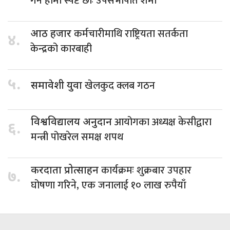
गर्न हामी स्पष्ट छौँः उपसभापति शर्मा
कर्मचारीमाथि राष्ट्रियता सतर्कता
आठ हजार
४.
केन्द्रको कारबाही
५.
खेलकुद क्लब गठन
समावेशी युवा
आयोगका अध्यक्ष केसीद्वारा
विश्वविद्यालय अनुदान
६.
मन्त्री पोखरेल समक्ष शपथ
कार्यक्रमः शुक्रबार उपहार
करदाता प्रोत्साहन
७.
घोषणा गरिने, एक जनालाई १० लाख रुपैयाँ