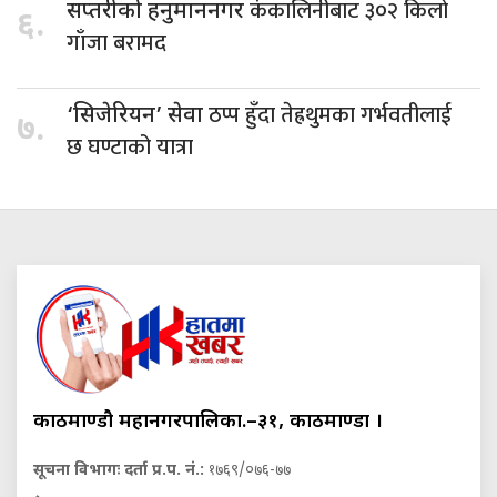
कंकालिनीबाट ३०२ किलो
सप्तरीको हनुमाननगर
६.
गाँजा बरामद
ठप्प हुँदा तेह्रथुमका गर्भवतीलाई
‘सिजेरियन’ सेवा
७.
छ घण्टाको यात्रा
काठमाण्डौ महानगरपालिका.–३१, काठमाण्डौं ।
सूचना विभागः दर्ता प्र.प. नं.:
१७६९/०७६-७७