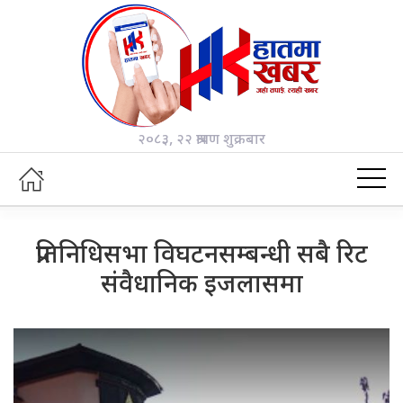
२०८३, २२ श्रावण शुक्रबार
प्रतिनिधिसभा विघटनसम्बन्धी सबै रिट
संवैधानिक इजलासमा