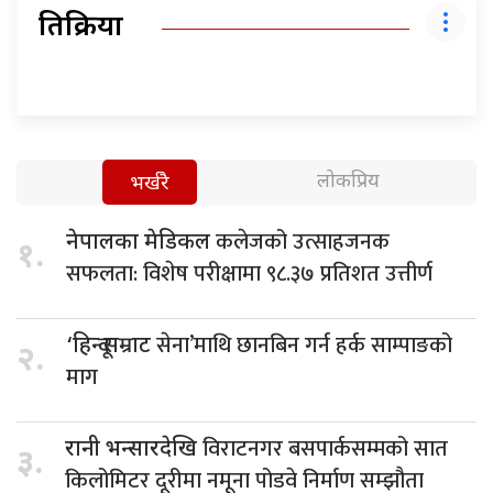
प्रतिक्रिया
लोकप्रिय
भर्खरै
कलेजको उत्साहजनक
नेपालका मेडिकल
१.
सफलता: विशेष परीक्षामा ९८.३७ प्रतिशत उत्तीर्ण
सेना’माथि छानबिन गर्न हर्क साम्पाङको
‘हिन्दू सम्राट
२.
माग
विराटनगर बसपार्कसम्मको सात
रानी भन्सारदेखि
३.
किलोमिटर दूरीमा नमूना पोडवे निर्माण सम्झौता