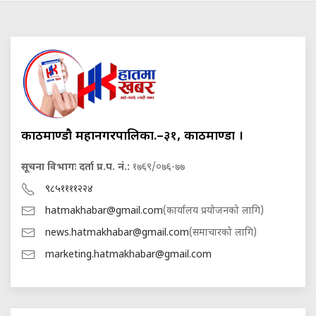
काठमाण्डौ महानगरपालिका.–३१, काठमाण्डौं ।
सूचना विभागः दर्ता प्र.प. नं.:
१७६९/०७६-७७
९८५११११२२४
hatmakhabar@gmail.com
(कार्यालय प्रयोजनको लागि)
news.hatmakhabar@gmail.com
(समाचारको लागि)
marketing.hatmakhabar@gmail.com