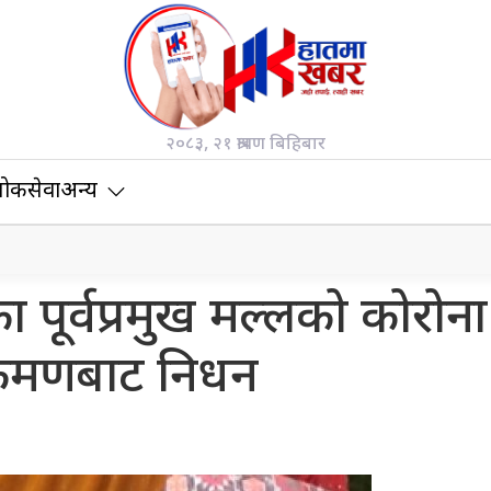
२०८३, २१ श्रावण बिहिबार
ोकसेवा
अन्य
शका पूर्वप्रमुख मल्लको कोरोना
क्रमणबाट निधन