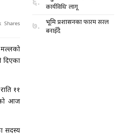
६.
कार्यविधि' लागू
फारम सरल
भूमि प्रशासनका
७.
k
Shares
बनाइँदै
ख मल्लको
ी दिएका
राति ११
उनको आज
तका सदस्य