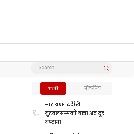
लोकप्रिय
भर्खरै
नारायणगढदेखि
१.
यात्रा अब दुई
बुटवलसम्मको
घण्टामा