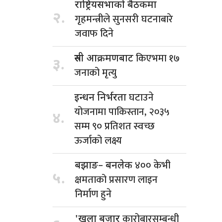
राष्ट्रियसभाको बैठकमा
२.
गृहमन्त्रीले सुनसरी घटनाबारे
जवाफ दिने
किएभमा १७
रुसी आक्रमणबाट
३.
जनाको मृत्यु
घटाउने
इन्धन निर्भरता
योजनामा पाकिस्तान, २०३५
४.
सम्म ९० प्रतिशत स्वच्छ
ऊर्जाको लक्ष्य
४०० केभी
बझाङ– बनलेक
५.
क्षमताको प्रसारण लाइन
निर्माण हुने
कारोबारसम्बन्धी
'खुला बजार