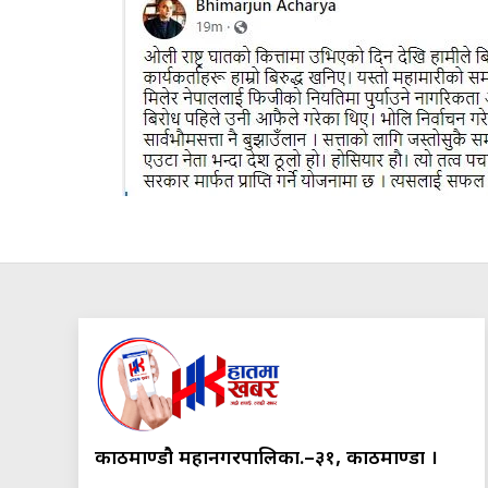
काठमाण्डौ महानगरपालिका.–३१, काठमाण्डौं ।