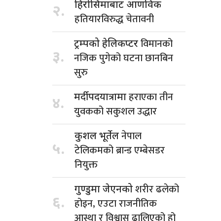
हिरोसिमाबाट आणविक
२.
हतियारविरुद्ध चेतावनी
विमानको
ट्रम्पको हेलिकप्टर
३.
नजिक पुगेको घटना छानबिन
सुरु
हराएका तीन
मर्दी पदयात्रामा
४.
युवकको सकुशल उद्धार
नेपाल
कुशल भूर्तेल
५.
टेलिकमको ब्रान्ड एम्बेसडर
नियुक्त
शरीर ढलेको
गुण्डुमा जेएनको
६.
होइन, एउटा राजनीतिक
आस्था र विश्वास ढालिएको हो