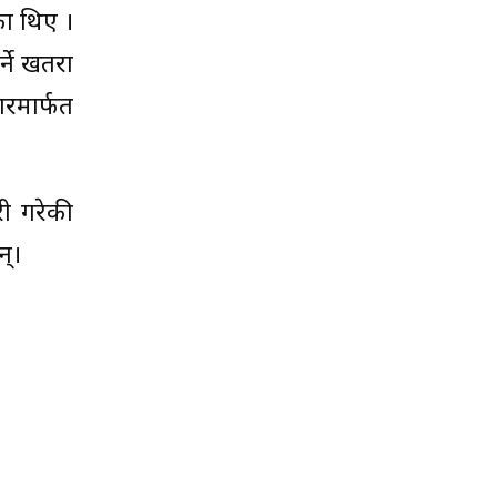
का थिए ।
्ने खतरा
ारमार्फत
री गरेकी
्।