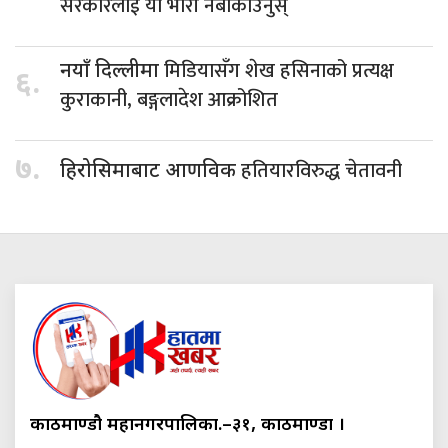
सरकारलाई यो भारी नबोकाउनुस्
मिडियासँग शेख हसिनाको प्रत्यक्ष
नयाँ दिल्लीमा
६.
कुराकानी, बङ्गलादेश आक्रोशित
७.
हतियारविरुद्ध चेतावनी
हिरोसिमाबाट आणविक
काठमाण्डौ महानगरपालिका.–३१, काठमाण्डौं ।