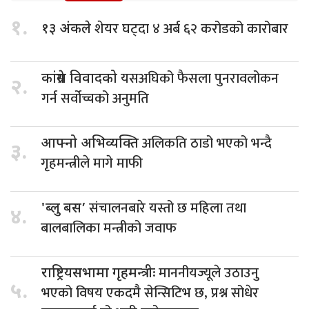
१.
शेयर घट्दा ४ अर्ब ६२ करोडको कारोबार
१३ अंकले
यसअघिको फैसला पुनरावलोकन
कांग्रेस विवादको
२.
गर्न सर्वोच्चको अनुमति
अलिकति ठाडो भएको भन्दै
आफ्नो अभिव्यक्ति
३.
गृहमन्त्रीले मागे माफी
संचालनबारे यस्तो छ महिला तथा
'ब्लु बस’
४.
बालबालिका मन्त्रीको जवाफ
माननीयज्यूले उठाउनु
राष्ट्रियसभामा गृहमन्त्रीः
५.
भएको विषय एकदमै सेन्सिटिभ छ, प्रश्न सोधेर