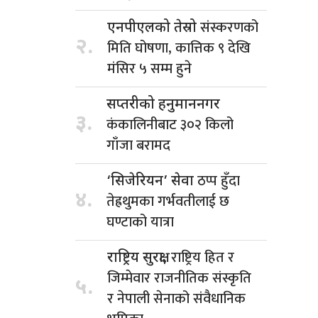
संस्करणको
एनपीएलको तेस्रो
२.
मिति घोषणा, कात्तिक ९ देखि
मंसिर ५ सम्म हुने
सप्तरीको हनुमाननगर
३.
कंकालिनीबाट ३०२ किलो
गाँजा बरामद
ठप्प हुँदा
‘सिजेरियन’ सेवा
४.
तेह्रथुमका गर्भवतीलाई छ
घण्टाको यात्रा
राष्ट्रिय हित र
राष्ट्रिय सुरक्षा,
जिम्मेवार राजनीतिक संस्कृति
५.
र नेपाली सेनाको संवैधानिक