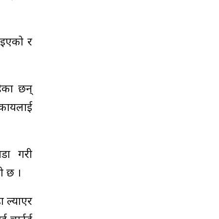
राइएको र
ेका छन्
िकायलाई
खडा गरी
ो छ ।
ँ ल्याएर