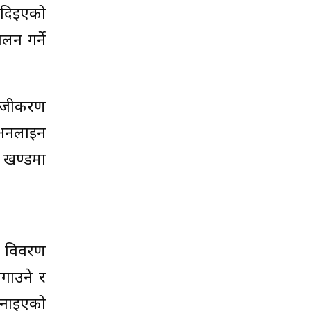
 दिइएको
न गर्ने
सहजीकरण
ी अनलाइन
 खण्डमा
को विवरण
गाउने र
जनाइएको