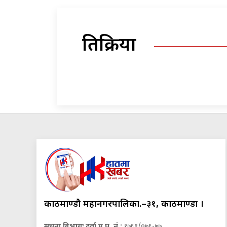
प्रतिक्रिया
काठमाण्डौ महानगरपालिका.–३१, काठमाण्डौं ।
सूचना विभागः दर्ता प्र.प. नं.:
१७६९/०७६-७७