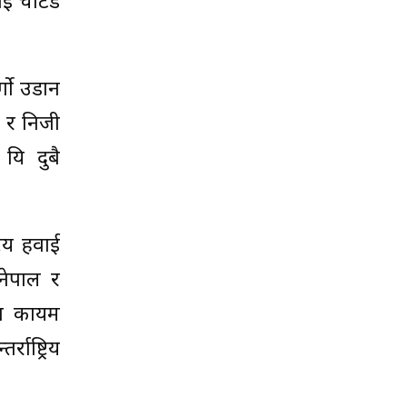
चार्टर्ड
्गो उडान
० र निजी
 यि दुबै
रिय हवाई
नेपाल र
ान कायम
ाष्ट्रिय