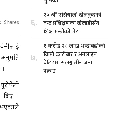
भूमिका
एसियाली खेलकुदको
२० औँ
६.
बन्द प्रशिक्षणका खेलाडीसँग
k
Shares
शिक्षामन्त्रीको भेट
२० लाख भन्दाबढीको
१ करोड
्पेनीलाई
क्रिप्टो कारोबार र अनलाइन
७.
 अनुमति
बेटिङमा संलग्न तीन जना
 ।
पक्राउ
युरोपेली
ी दिए ।
ज भएकाले