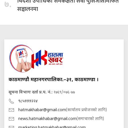
समकक्षता सेवा युसिजीसीमार्फत
विदेशी उपाधिको
७.
सञ्चालनमा
काठमाण्डौ महानगरपालिका.–३१, काठमाण्डौं ।
सूचना विभागः दर्ता प्र.प. नं.:
१७६९/०७६-७७
९८५११११२२४
hatmakhabar@gmail.com
(कार्यालय प्रयोजनको लागि)
news.hatmakhabar@gmail.com
(समाचारको लागि)
marketing.hatmakhabar@gmail.com