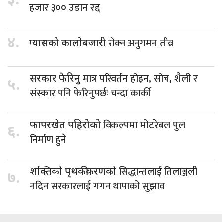
३.
हजार ३०० उडान रद्द
४.
रोक्न अनुगमन तीव्र
ग्यासको कालोबजारी
मात्र परिवर्तन होइन, सोच, शैली र
सरकार फेरिनु
५.
संस्कार पनि फेरिनुपर्छः चन्दा कार्की
विकल्पमा मोटरेबल पुल
फापरखेत पहिरोको
६.
निर्माण हुने
सिद्धान्तलाई तिलाञ्जली
शक्तिको पृथकीकरणको
७.
नदिन सरकारलाई गगन थापाको सुझाव