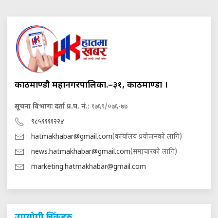
काठमाण्डौ महानगरपालिका.–३१, काठमाण्डौं ।
सूचना विभागः दर्ता प्र.प. नं.:
१७६९/०७६-७७
९८५११११२२४
hatmakhabar@gmail.com
(कार्यालय प्रयोजनको लागि)
news.hatmakhabar@gmail.com
(समाचारको लागि)
marketing.hatmakhabar@gmail.com
उपयोगी लिंकहरु