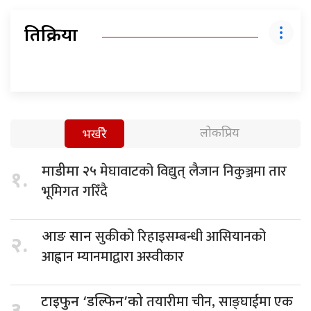
प्रतिक्रिया
लोकप्रिय
भर्खरै
मेघावाटको विद्युत् लैजान निकुञ्जमा तार
माडीमा २५
१.
भूमिगत गरिँदै
सुकीको रिहाइसम्बन्धी आसियानको
आङ सान
२.
आह्वान म्यानमाद्वारा अस्वीकार
तयारीमा चीन, साङ्घाईमा एक
टाइफुन ‘डल्फिन’को