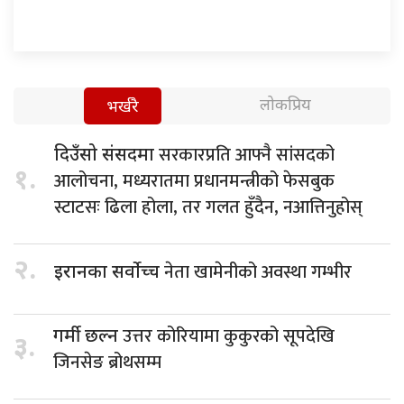
लोकप्रिय
भर्खरै
सरकारप्रति आफ्नै सांसदको
दिउँसो संसदमा
१.
आलोचना, मध्यरातमा प्रधानमन्त्रीको फेसबुक
स्टाटसः ढिला होला, तर गलत हुँदैन, नआत्तिनुहोस्
२.
नेता खामेनीको अवस्था गम्भीर
इरानका सर्वोच्च
उत्तर कोरियामा कुकुरको सूपदेखि
गर्मी छल्न
३.
जिनसेङ ब्रोथसम्म