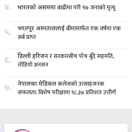
४.
बाढीमा परी ९७ जनाको मृत्यु
भारतको असममा
बीमामार्फत एक वर्षमा एक
भरतपुर अस्पताललाई
५.
अर्ब प्राप्त
र सरकारबीच पाँच बुँदे सहमति,
डिल्ली हरिजन
६.
तोडियो अनसन
कलेजको उत्साहजनक
नेपालका मेडिकल
७.
सफलता: विशेष परीक्षामा ९८.३७ प्रतिशत उत्तीर्ण