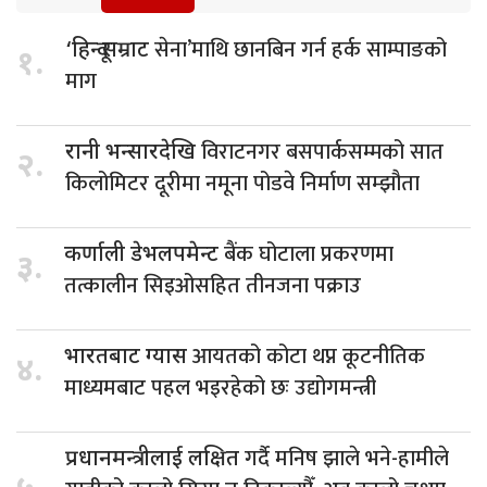
सेना’माथि छानबिन गर्न हर्क साम्पाङको
‘हिन्दू सम्राट
१.
माग
विराटनगर बसपार्कसम्मको सात
रानी भन्सारदेखि
२.
किलोमिटर दूरीमा नमूना पोडवे निर्माण सम्झौता
बैंक घोटाला प्रकरणमा
कर्णाली डेभलपमेन्ट
३.
तत्कालीन सिइओसहित तीनजना पक्राउ
आयतको कोटा थप्न कूटनीतिक
भारतबाट ग्यास
४.
माध्यमबाट पहल भइरहेको छः उद्योगमन्त्री
गर्दै मनिष झाले भने-हामीले
प्रधानमन्त्रीलाई लक्षित