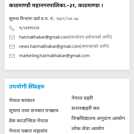
काठमाण्डौ महानगरपालिका.–३१, काठमाण्डौं ।
सूचना विभागः दर्ता प्र.प. नं.:
१७६९/०७६-७७
९८५११११२२४
hatmakhabar@gmail.com
(कार्यालय प्रयोजनको लागि)
news.hatmakhabar@gmail.com
(समाचारको लागि)
marketing.hatmakhabar@gmail.com
उपयोगी लिंकहरु
नेपाल प्रहरी
नेपाल सरकार
सशस्त्र प्रहरी बल
सूचना तथा सञ्चार मन्त्रालय
विश्वविद्यालय अनुदान आयाेग
प्रेस काउन्सिल नेपाल
लाेक सेवा आयाेग
नेपाल पत्रकार महासंघ