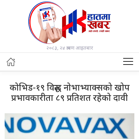
२०८३, २४ श्रावण आइतबार
कोभिड-१९ विरुद्ध नोभाभ्याक्सको खोप
प्रभावकारीता ८९ प्रतिशत रहेको दावी