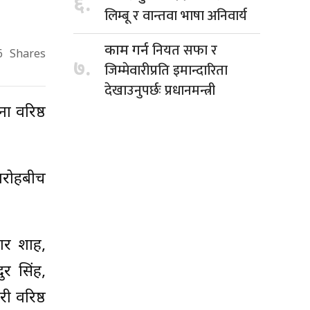
६.
लिम्बू र वान्तवा भाषा अनिवार्य
नियत सफा र
काम गर्न
6
Shares
७.
जिम्मेवारीप्रति इमान्दारिता
देखाउनुपर्छः प्रधानमन्त्री
ा वरिष्ठ
मारोहबीच
मार शाह,
ुर सिंह,
ी वरिष्ठ