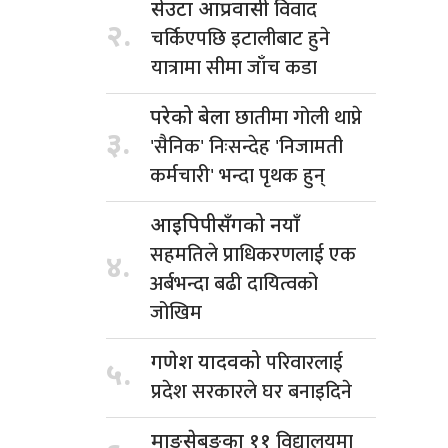
विवाद
सेउटा आप्रवासी
२.
चर्किएपछि इटालीबाट हुने
यात्रामा सीमा जाँच कडा
छातीमा गोली थाप्ने
परेको बेला
३.
'सैनिक' निःसन्देह 'निजामती
कर्मचारी' भन्दा पृथक हुन्
आइपिपीसँगको नयाँ
सहमतिले प्राधिकरणलाई एक
४.
अर्बभन्दा बढी दायित्वको
जोखिम
परिवारलाई
गणेश यादवको
५.
प्रदेश सरकारले घर बनाइदिने
विद्यालयमा
माङसेबुङका ११