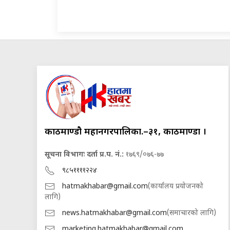
काठमाण्डौ महानगरपालिका.–३१, काठमाण्डौं ।
सूचना विभागः दर्ता प्र.प. नं.:
१७६९/०७६-७७
९८५११११२२४
hatmakhabar@gmail.com
(कार्यालय प्रयोजनको
लागि)
news.hatmakhabar@gmail.com
(समाचारको लागि)
marketing.hatmakhabar@gmail.com