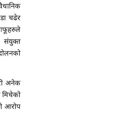
वैधानिक
ाडा चढेर
आफूहरुले
संयुक्त
न्दोलनको
री अनेक
े मिचेको
को आरोप