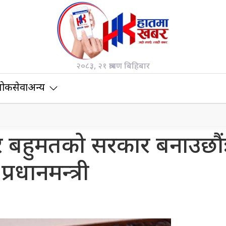
२०८३, २१ श्रावण बिहिबार
ोकसेवा
अन्य
रि बहुमतको सरकार बनाउछौं
प्रधानमन्त्री