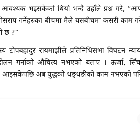
ण आवश्यक भइसकेको थियो भन्दै उहाँले प्रश्न गरे, “आफ्न
तोसराप गर्नेहरुका बीचमा मैले यसबीचमा कसरी काम गरेँ
को छ ?”
स्य टोपबहादुर रायमाझीले प्रतिनिधिसभा विघटन न्या
ोलन गर्नाको औचित्य नभएको बताए । ऊर्जा, सिँ
क्रियामा आइसकेपछि अब युद्धको धङ्धङीको काम नभएको 