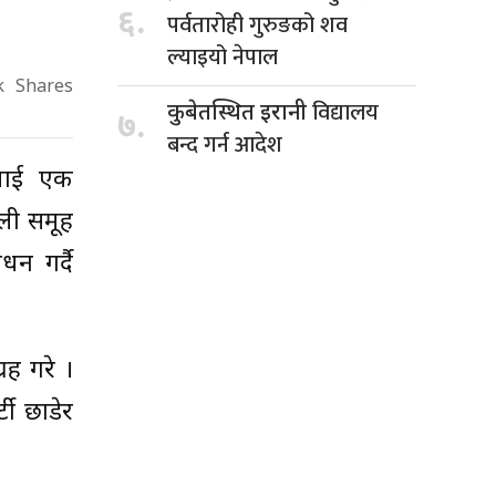
६.
पर्वतारोही गुरुङको शव
ल्याइयो नेपाल
k
Shares
विद्यालय
कुबेतस्थित इरानी
७.
बन्द गर्न आदेश
नलाई एक
ली समूह
न गर्दै
ह गरे ।
टी छाडेर