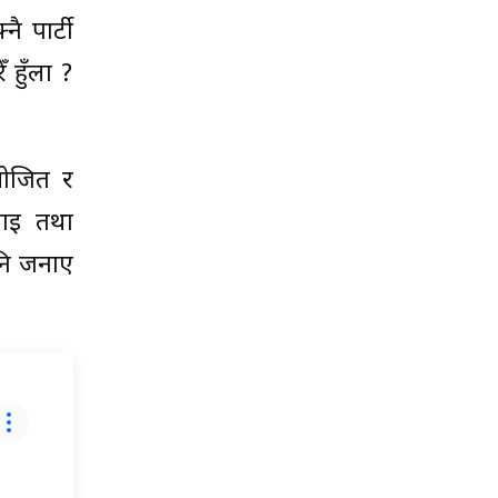
ै पार्टी
 हुँला ?
योजित र
चाइ तथा
पनि जनाए