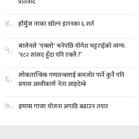
प्रतिवाद
४.
खोल्न इरानका ६ शर्त
होर्मुज नाका
भनेपछि योगेश भट्टराईको व्यंग्य:
बालेनले ‘एक्लो’
५.
‘१८२ सांसद हुँदा पनि एक्लै ?’
कमजोर पार्ने कुनै पनि
लोकतान्त्रिक गणतन्त्रलाई
६.
प्रयास अस्वीकार्यः नेता आङ्देम्बे
७.
योजना अगाडि बढाउन तयार
हमास गाजा