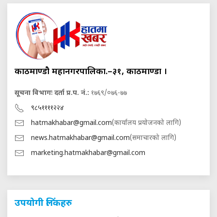
काठमाण्डौ महानगरपालिका.–३१, काठमाण्डौं ।
सूचना विभागः दर्ता प्र.प. नं.:
१७६९/०७६-७७
९८५११११२२४
hatmakhabar@gmail.com
(कार्यालय प्रयोजनको लागि)
news.hatmakhabar@gmail.com
(समाचारको लागि)
marketing.hatmakhabar@gmail.com
उपयोगी लिंकहरु