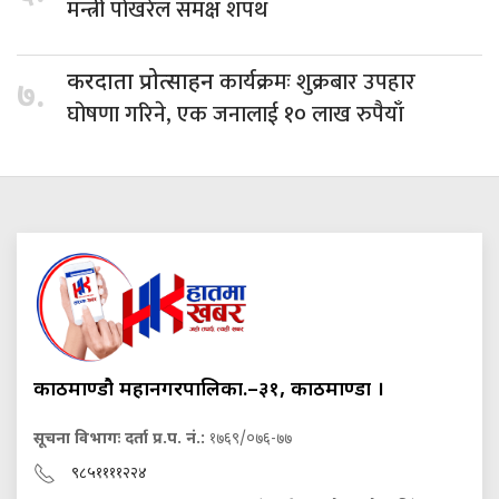
मन्त्री पोखरेल समक्ष शपथ
कार्यक्रमः शुक्रबार उपहार
करदाता प्रोत्साहन
७.
घोषणा गरिने, एक जनालाई १० लाख रुपैयाँ
काठमाण्डौ महानगरपालिका.–३१, काठमाण्डौं ।
सूचना विभागः दर्ता प्र.प. नं.:
१७६९/०७६-७७
९८५११११२२४