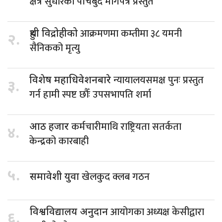
क्षेत्र सुधारका पाँचबुँदे मागपत्र प्रस्तुत
आक्रमणमा कम्तीमा ३८ यमनी
हुथी विद्रोहीको
२.
सैनिकको मृत्यु
न्यायालयसमक्ष पुनः प्रस्तुत
विशेष महाधिवेशनबारे
३.
गर्न हामी स्पष्ट छौँः उपसभापति शर्मा
कर्मचारीमाथि राष्ट्रियता सतर्कता
आठ हजार
४.
केन्द्रको कारबाही
५.
खेलकुद क्लब गठन
समावेशी युवा
आयोगका अध्यक्ष केसीद्वारा
विश्वविद्यालय अनुदान
६.