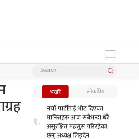
म
लोकप्रिय
भर्खरै
ग्रह
भोट दिएका
नयाँ पार्टीलाई
मानिसहरू आज सबैभन्दा धेरै
१.
असुरक्षित महसुस गरिरहेका
छन्ः अध्यक्ष लिङ्देन