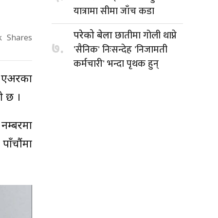
यात्रामा सीमा जाँच कडा
छातीमा गोली थाप्ने
परेको बेला
k
Shares
७.
'सैनिक' निःसन्देह 'निजामती
कर्मचारी' भन्दा पृथक हुन्
यू एअरका
ो छ ।
नम्बरमा
ाँचौंमा