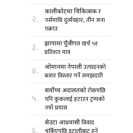
र
कालीकोटमा चिकित्सक
२.
नर्समाथि दुर्व्यवहार, तीन जना
पक्राउ
खर्च ५१
झापामा पुँजीगत
३.
प्रतिशत मात्र
उत्पादनको
ओमानमा नेपाली
४.
बजार विस्तार गर्ने समझदारी
रोकपछि
सर्वोच्च अदालतको
५.
पनि कुकलाई हटाउन ट्रम्पको
नयाँ प्रयास
विवाद
सेउटा आप्रवासी
६.
चर्किएपछि इटालीबाट हुने