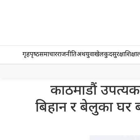
गृहपृष्‍ठ
समाचार
राजनीति
अर्थ
युवा
खेलकुद
सुरक्षा
शिक्षा
ल
काठमाडौं उपत्यका
बिहान र बेलुका घर