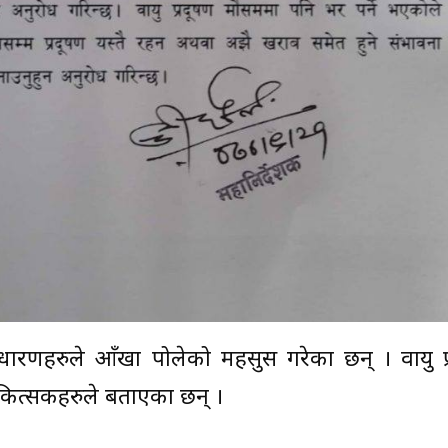
धारणहरुले आँखा पोलेको महसुस गरेका छन् । वायु प्
चिकित्सकहरुले बताएका छन् ।