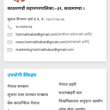
काठमाण्डौ महानगरपालिका.–३१, काठमाण्डौं ।
सूचना विभागः दर्ता प्र.प. नं.:
१७६९/०७६-७७
९८५११११२२४
hatmakhabar@gmail.com
(कार्यालय प्रयोजनको लागि)
news.hatmakhabar@gmail.com
(समाचारको लागि)
marketing.hatmakhabar@gmail.com
उपयोगी लिंकहरु
नेपाल प्रहरी
नेपाल सरकार
सशस्त्र प्रहरी बल
सूचना तथा सञ्चार मन्त्रालय
विश्वविद्यालय अनुदान आयाेग
प्रेस काउन्सिल नेपाल
लाेक सेवा आयाेग