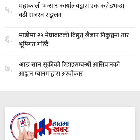
कार्यालयद्वारा एक करोडभन्दा
महाकाली भन्सार
५.
बढी राजस्व सङ्कलन
मेघावाटको विद्युत् लैजान निकुञ्जमा तार
माडीमा २५
६.
भूमिगत गरिँदै
सुकीको रिहाइसम्बन्धी आसियानको
आङ सान
७.
आह्वान म्यानमाद्वारा अस्वीकार