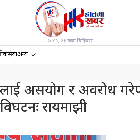
२०८३, २१ श्रावण बिहिबार
ोकसेवा
अन्य
कारलाई असयोग र अवरोध गरे
विघटनः रायमाझी