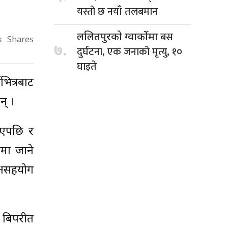
यस्तो छ नयाँ तलबमान
बस
ललितपुरको ग्वार्कोमा
k
Shares
७.
दुर्घटना, एक जनाको मृत्यु, १०
घाइते
ित्रबाट
् ।
भएपछि र
वमा जाने
 असहयोग
न बिपरीत