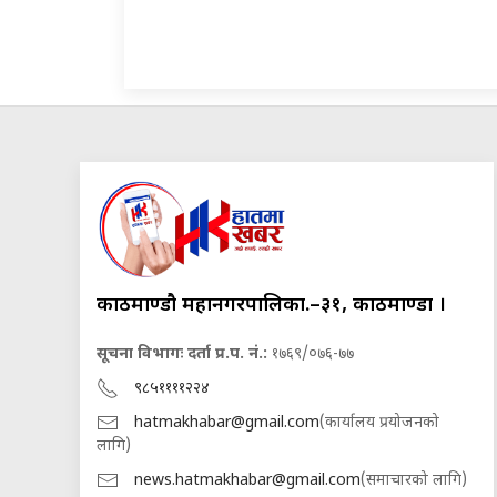
काठमाण्डौ महानगरपालिका.–३१, काठमाण्डौं ।
सूचना विभागः दर्ता प्र.प. नं.:
१७६९/०७६-७७
९८५११११२२४
hatmakhabar@gmail.com
(कार्यालय प्रयोजनको
लागि)
news.hatmakhabar@gmail.com
(समाचारको लागि)