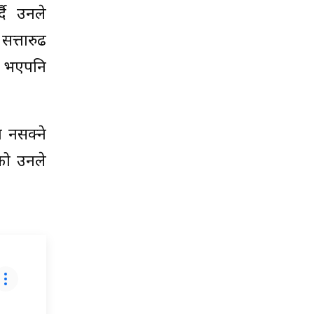
दै उनले
सत्तारुढ
ो भएपनि
न नसक्ने
को उनले