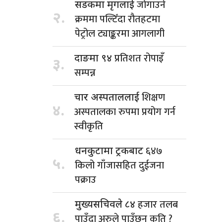
जोगाउने
सडकमा मृगलाई
२.
क्रममा पल्टिँदा रौतहटमा
पेट्रोल ट्याङ्करमा आगलागी
प्रतिशत रोपाइँ
दाङमा ९४
३.
सम्पन्न
शिक्षण
चार अस्पताललाई
४.
अस्पतालका रुपमा प्रयोग गर्न
स्वीकृति
६४७
धनकुटामा ट्रकबाट
५.
किलो गाँजासहित दुईजना
पक्राउ
हजार तलब
मुख्यसचिवले ८४
६.
पाउँदा अरुले पाउँछन् कति ?