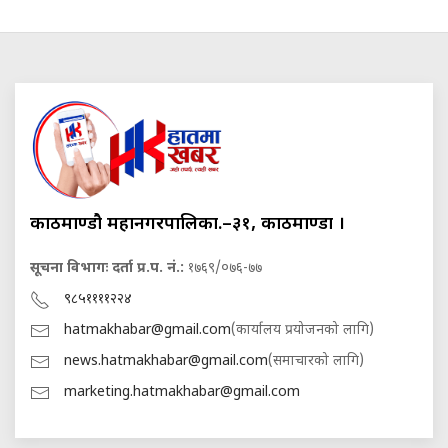
काठमाण्डौ महानगरपालिका.–३१, काठमाण्डौं ।
सूचना विभागः दर्ता प्र.प. नं.:
१७६९/०७६-७७
९८५११११२२४
hatmakhabar@gmail.com
(कार्यालय प्रयोजनको लागि)
news.hatmakhabar@gmail.com
(समाचारको लागि)
marketing.hatmakhabar@gmail.com