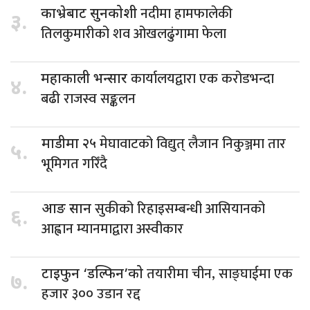
नदीमा हामफालेकी
काभ्रेबाट सुनकोशी
३.
तिलकुमारीको शव ओखलढुंगामा फेला
कार्यालयद्वारा एक करोडभन्दा
महाकाली भन्सार
४.
बढी राजस्व सङ्कलन
मेघावाटको विद्युत् लैजान निकुञ्जमा तार
माडीमा २५
५.
भूमिगत गरिँदै
सुकीको रिहाइसम्बन्धी आसियानको
आङ सान
६.
आह्वान म्यानमाद्वारा अस्वीकार
तयारीमा चीन, साङ्घाईमा एक
टाइफुन ‘डल्फिन’को
७.
हजार ३०० उडान रद्द