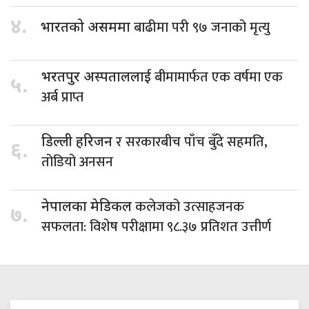
४.
बाढीमा परी ९७ जनाको मृत्यु
भारतको असममा
बीमामार्फत एक वर्षमा एक
भरतपुर अस्पताललाई
५.
अर्ब प्राप्त
र सरकारबीच पाँच बुँदे सहमति,
डिल्ली हरिजन
६.
तोडियो अनसन
कलेजको उत्साहजनक
नेपालका मेडिकल
७.
सफलता: विशेष परीक्षामा ९८.३७ प्रतिशत उत्तीर्ण