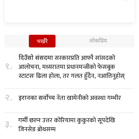
लोकप्रिय
भर्खरै
सरकारप्रति आफ्नै सांसदको
दिउँसो संसदमा
१.
आलोचना, मध्यरातमा प्रधानमन्त्रीको फेसबुक
स्टाटसः ढिला होला, तर गलत हुँदैन, नआत्तिनुहोस्
२.
नेता खामेनीको अवस्था गम्भीर
इरानका सर्वोच्च
उत्तर कोरियामा कुकुरको सूपदेखि
गर्मी छल्न
३.
जिनसेङ ब्रोथसम्म