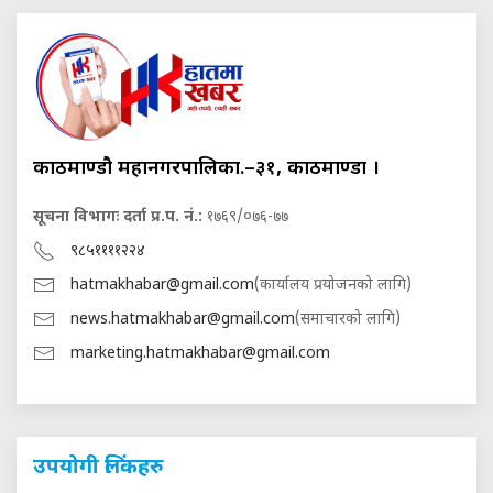
काठमाण्डौ महानगरपालिका.–३१, काठमाण्डौं ।
सूचना विभागः दर्ता प्र.प. नं.:
१७६९/०७६-७७
९८५११११२२४
hatmakhabar@gmail.com
(कार्यालय प्रयोजनको लागि)
news.hatmakhabar@gmail.com
(समाचारको लागि)
marketing.hatmakhabar@gmail.com
उपयोगी लिंकहरु