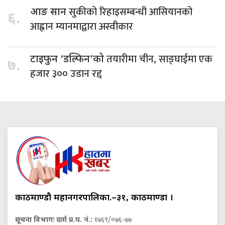
सुकीको रिहाइसम्बन्धी आसियानको
आङ सान
६.
आह्वान म्यानमाद्वारा अस्वीकार
तयारीमा चीन, साङ्घाईमा एक
टाइफुन ‘डल्फिन’को
७.
हजार ३०० उडान रद्द
काठमाण्डौ महानगरपालिका.–३१, काठमाण्डौं ।
सूचना विभागः दर्ता प्र.प. नं.:
१७६९/०७६-७७