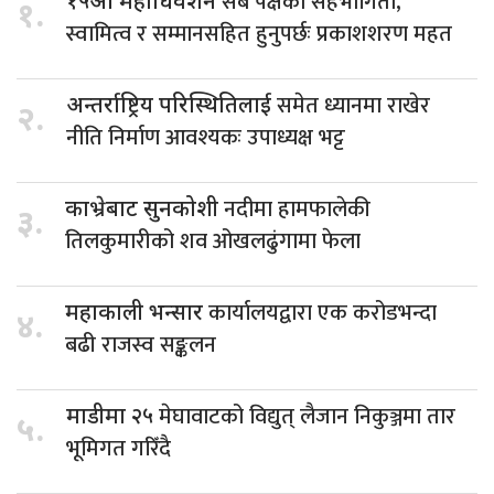
सबै पक्षको सहभागिता,
१५औँ महाधिवेशन
१.
स्वामित्व र सम्मानसहित हुनुपर्छः प्रकाशशरण महत
समेत ध्यानमा राखेर
अन्तर्राष्ट्रिय परिस्थितिलाई
२.
नीति निर्माण आवश्यकः उपाध्यक्ष भट्ट
नदीमा हामफालेकी
काभ्रेबाट सुनकोशी
३.
तिलकुमारीको शव ओखलढुंगामा फेला
कार्यालयद्वारा एक करोडभन्दा
महाकाली भन्सार
४.
बढी राजस्व सङ्कलन
मेघावाटको विद्युत् लैजान निकुञ्जमा तार
माडीमा २५
५.
भूमिगत गरिँदै