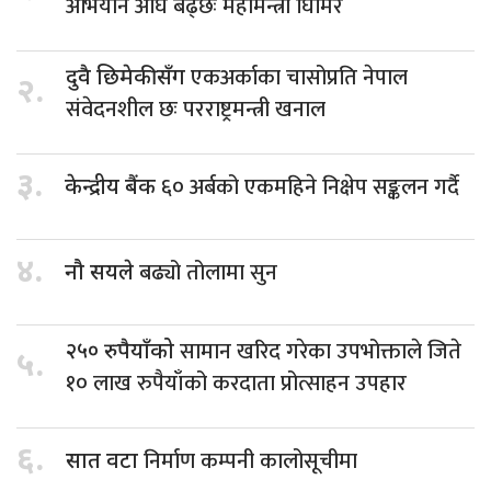
अभियान अघि बढ्छः महामन्त्री घिमिरे
एकअर्काका चासोप्रति नेपाल
दुवै छिमेकीसँग
२.
संवेदनशील छः परराष्ट्रमन्त्री खनाल
३.
६० अर्बको एकमहिने निक्षेप सङ्कलन गर्दै
केन्द्रीय बैंक
४.
बढ्यो तोलामा सुन
नौ सयले
सामान खरिद गरेका उपभोक्ताले जिते
२५० रुपैयाँको
५.
१० लाख रुपैयाँको करदाता प्रोत्साहन उपहार
६.
निर्माण कम्पनी कालोसूचीमा
सात वटा