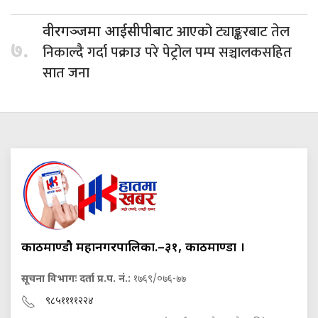
आएको ट्याङ्करबाट तेल
वीरगञ्जमा आईसीपीबाट
७.
निकाल्दै गर्दा पक्राउ परे पेट्रोल पम्प सञ्चालकसहित
सात जना
काठमाण्डौ महानगरपालिका.–३१, काठमाण्डौं ।
सूचना विभागः दर्ता प्र.प. नं.:
१७६९/०७६-७७
९८५११११२२४