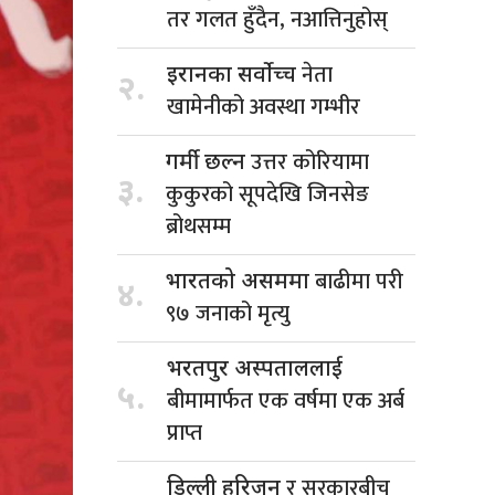
तर गलत हुँदैन, नआत्तिनुहोस्
नेता
इरानका सर्वोच्च
२.
खामेनीको अवस्था गम्भीर
उत्तर कोरियामा
गर्मी छल्न
३.
कुकुरको सूपदेखि जिनसेङ
ब्रोथसम्म
बाढीमा परी
भारतको असममा
४.
९७ जनाको मृत्यु
भरतपुर अस्पताललाई
५.
बीमामार्फत एक वर्षमा एक अर्ब
प्राप्त
र सरकारबीच
डिल्ली हरिजन