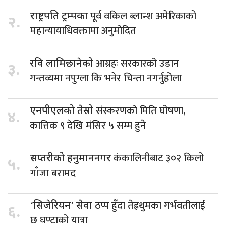
पूर्व वकिल ब्लान्श अमेरिकाको
राष्ट्रपति ट्रम्पका
२.
महान्यायाधिवक्तामा अनुमोदित
आग्रहः सरकारको उडान
रवि लामिछानेको
३.
गन्तव्यमा नपुग्ला कि भनेर चिन्ता नगर्नुहोला
संस्करणको मिति घोषणा,
एनपीएलको तेस्रो
४.
कात्तिक ९ देखि मंसिर ५ सम्म हुने
कंकालिनीबाट ३०२ किलो
सप्तरीको हनुमाननगर
५.
गाँजा बरामद
ठप्प हुँदा तेह्रथुमका गर्भवतीलाई
‘सिजेरियन’ सेवा
६.
छ घण्टाको यात्रा