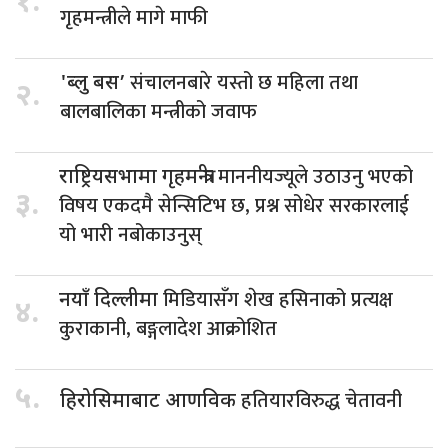
१.
गृहमन्त्रीले मागे माफी
संचालनबारे यस्तो छ महिला तथा
'ब्लु बस’
२.
बालबालिका मन्त्रीको जवाफ
माननीयज्यूले उठाउनु भएको
राष्ट्रियसभामा गृहमन्त्रीः
३.
विषय एकदमै सेन्सिटिभ छ, प्रश्न सोधेर सरकारलाई
यो भारी नबोकाउनुस्
मिडियासँग शेख हसिनाको प्रत्यक्ष
नयाँ दिल्लीमा
४.
कुराकानी, बङ्गलादेश आक्रोशित
५.
हतियारविरुद्ध चेतावनी
हिरोसिमाबाट आणविक