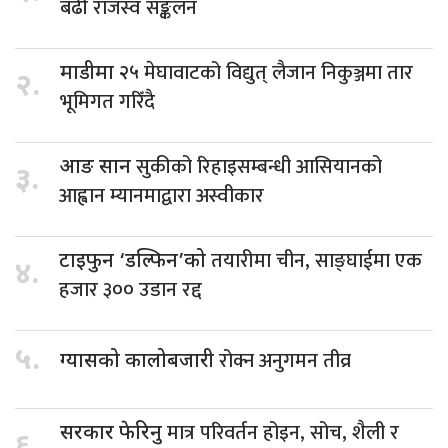
बढी राजस्व सङ्कलन
मेघावाटको विद्युत् लैजान निकुञ्जमा तार
माडीमा २५
२.
भूमिगत गरिँदै
सुकीको रिहाइसम्बन्धी आसियानको
आङ सान
३.
आह्वान म्यानमाद्वारा अस्वीकार
तयारीमा चीन, साङ्घाईमा एक
टाइफुन ‘डल्फिन’को
४.
हजार ३०० उडान रद्द
५.
रोक्न अनुगमन तीव्र
ग्यासको कालोबजारी
मात्र परिवर्तन होइन, सोच, शैली र
सरकार फेरिनु
६.