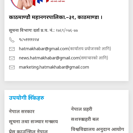
काठमाण्डौ महानगरपालिका.–३१, काठमाण्डौं ।
सूचना विभागः दर्ता प्र.प. नं.:
१७६९/०७६-७७
९८५११११२२४
hatmakhabar@gmail.com
(कार्यालय प्रयोजनको लागि)
news.hatmakhabar@gmail.com
(समाचारको लागि)
marketing.hatmakhabar@gmail.com
उपयोगी लिंकहरु
नेपाल प्रहरी
नेपाल सरकार
सशस्त्र प्रहरी बल
सूचना तथा सञ्चार मन्त्रालय
विश्वविद्यालय अनुदान आयाेग
प्रेस काउन्सिल नेपाल