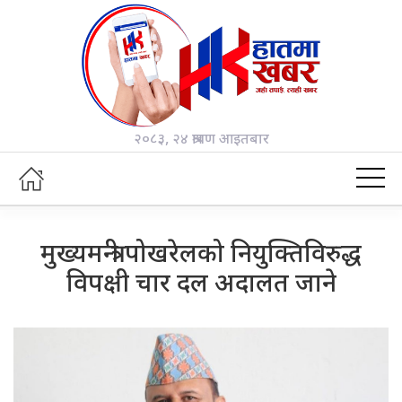
२०८३, २४ श्रावण आइतबार
मुख्यमन्त्री पोखरेलको नियुक्तिविरुद्ध
विपक्षी चार दल अदालत जाने