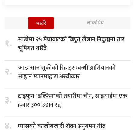
लोकप्रिय
भर्खरै
मेघावाटको विद्युत् लैजान निकुञ्जमा तार
माडीमा २५
१.
भूमिगत गरिँदै
सुकीको रिहाइसम्बन्धी आसियानको
आङ सान
२.
आह्वान म्यानमाद्वारा अस्वीकार
तयारीमा चीन, साङ्घाईमा एक
टाइफुन ‘डल्फिन’को
३.
हजार ३०० उडान रद्द
४.
रोक्न अनुगमन तीव्र
ग्यासको कालोबजारी