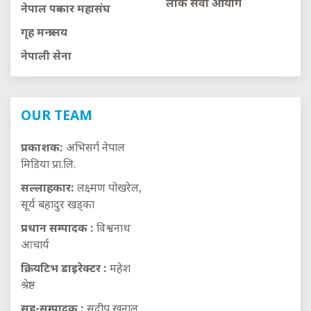
लाेक सेवा आयाेग
नेपाल पत्रकार महासंघ
गृह मन्त्रालय
नेपाली सेना
OUR TEAM
प्रकाशक:
अभिसर्ग नेपाल
मिडिया प्रा.लि.
सल्लाहकार:
लक्ष्मण पोखरेल,
सूर्य बहादुर खड्का
प्रधान सम्पादक :
विश्वनाथ
आचार्य
क्रियटिभ डाइरेक्टर :
महेश
श्रेष्ठ
सह-सम्पादक :
सुदीप खनाल