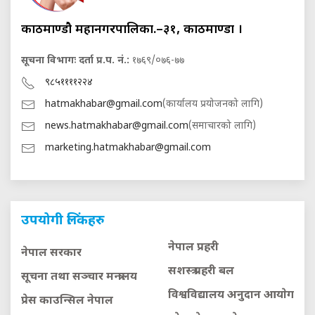
काठमाण्डौ महानगरपालिका.–३१, काठमाण्डौं ।
सूचना विभागः दर्ता प्र.प. नं.:
१७६९/०७६-७७
९८५११११२२४
hatmakhabar@gmail.com
(कार्यालय प्रयोजनको लागि)
news.hatmakhabar@gmail.com
(समाचारको लागि)
marketing.hatmakhabar@gmail.com
उपयोगी लिंकहरु
नेपाल प्रहरी
नेपाल सरकार
सशस्त्र प्रहरी बल
सूचना तथा सञ्चार मन्त्रालय
विश्वविद्यालय अनुदान आयाेग
प्रेस काउन्सिल नेपाल