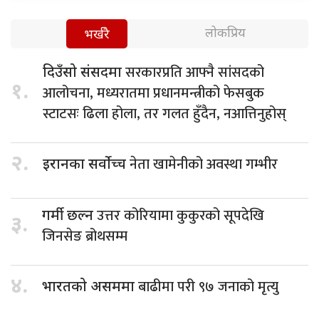
लोकप्रिय
भर्खरै
सरकारप्रति आफ्नै सांसदको
दिउँसो संसदमा
१.
आलोचना, मध्यरातमा प्रधानमन्त्रीको फेसबुक
स्टाटसः ढिला होला, तर गलत हुँदैन, नआत्तिनुहोस्
२.
नेता खामेनीको अवस्था गम्भीर
इरानका सर्वोच्च
उत्तर कोरियामा कुकुरको सूपदेखि
गर्मी छल्न
३.
जिनसेङ ब्रोथसम्म
४.
बाढीमा परी ९७ जनाको मृत्यु
भारतको असममा