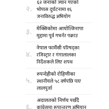
ज्यान गएको
६२ जनाको
२.
भोपास दुर्घटनामा १६
जनाविरुद्ध अभियोग
मेक्सिकोमा आयोत्जिनापा
३.
मुद्दामा पूर्व गभर्नर पक्राउ
परिषद्का
नेपाल फार्मेसी
४.
रजिस्ट्रार र गंगालालका
निर्देशकले लिए शपथ
रुपन्देहीको रोहिणीका
५.
स्थानीयले ५८ वर्षपछि पाए
लालपुर्जा
पर्खँदै
अदालतको निर्णय
६.
कांग्रेसमा रूपान्तरण अभियान