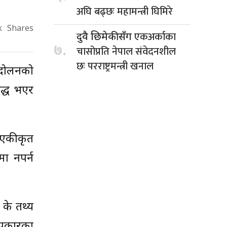
अघि बढ्छः महामन्त्री घिमिरे
k
Shares
एकअर्काका
दुवै छिमेकीसँग
७.
चासोप्रति नेपाल संवेदनशील
छः परराष्ट्रमन्त्री खनाल
न्दोलनको
वद्ध भएर
े एकीकृत
मा नपर्न
 के तथ्य
सप्रकारका