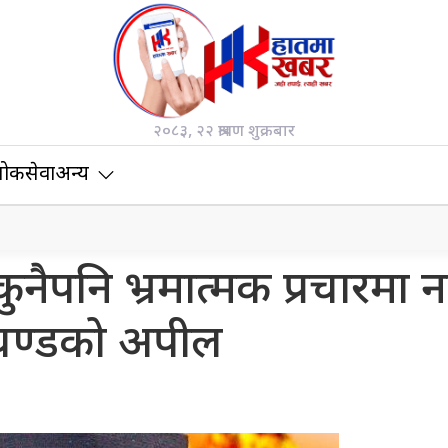
२०८३, २२ श्रावण शुक्रबार
ोकसेवा
अन्य
कुनैपनि भ्रमात्मक प्रचारमा न
रचण्डको अपील